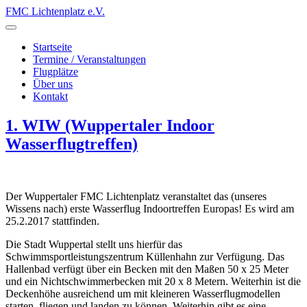
FMC Lichtenplatz e.V.
Startseite
Termine / Veranstaltungen
Flugplätze
Über uns
Kontakt
1. WIW (Wuppertaler Indoor
Wasserflugtreffen)
Der Wuppertaler FMC Lichtenplatz veranstaltet das (unseres
Wissens nach) erste Wasserflug Indoortreffen Europas! Es wird am
25.2.2017 stattfinden.
Die Stadt Wuppertal stellt uns hierfür das
Schwimmsportleistungszentrum Küllenhahn zur Verfügung. Das
Hallenbad verfügt über ein Becken mit den Maßen 50 x 25 Meter
und ein Nichtschwimmerbecken mit 20 x 8 Metern. Weiterhin ist die
Deckenhöhe ausreichend um mit kleineren Wasserflugmodellen
starten, fliegen und landen zu können. Weiterhin gibt es eine